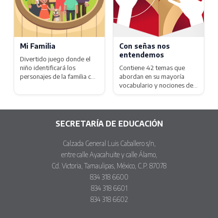
Mi Familia
Con señas nos
entendemos
Divertido juego donde el
niño identificará los
Contiene 42 temas que
personajes de la familia con
abordan en su mayoría
sus nombres y
vocabulario y nociones de
características.
gramática así como temas
del abecedario, días de la
semana, meses del año,
pronombres, preguntas y
SECRETARÍA DE EDUCACIÓN
saludo.
Calzada General Luis Caballero s/n,
entre calle Ayacahuite y calle Álamo,
Cd. Victoria, Tamaulipas, México, C.P. 87078
834 318 6600
834 318 6601
834 318 6602